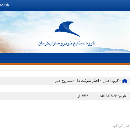
nglish
>
گروه اخبار ‏
>
اخبار شرکت ها ‏
> مشروح خبر
تاریخ: 1403/07/28
557 بار
خبار گوناگون.