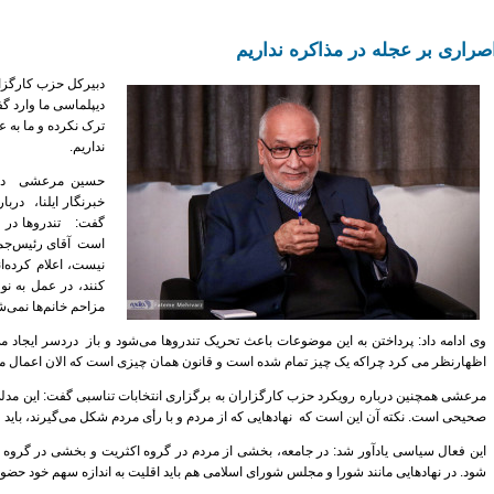
صراری بر عجله در مذاکره نداریم
دبیرکل حزب کارگزار
دیپلماسی ما وارد گ
ترک نکرده و ما به 
نداریم.
حسین مرعشی دبیر
خبرنگار ایلنا، درب
گفت: تندروها در ای
است آقای رئیس‌جمهو
نیست،‌ اعلام کرده‌
کنند، در عمل به نو
مزاحم خانم‌ها نمی‌
وی ادامه داد: پرداختن به این موضوعات باعث تحریک تندروها می‌شود و باز دردسر ایجاد می‌ک
اظهارنظر می کرد چراکه یک چیز تمام شده است و قانون همان چیزی است که الان اعمال م
مرعشی همچنین درباره رویکرد حزب کارگزاران به برگزاری انتخابات تناسبی گفت: این مدلی
صحیحی است. نکته آن این است که نهادهایی که از مردم و با رأی مردم شکل می‌گیرند، باید 
این فعال سیاسی یادآور شد: در جامعه، بخشی از مردم در گروه اکثریت و بخشی در گروه اقل
شود. در نهادهایی مانند شورا و مجلس شورای اسلامی هم باید اقلیت به اندازه سهم خود حضور