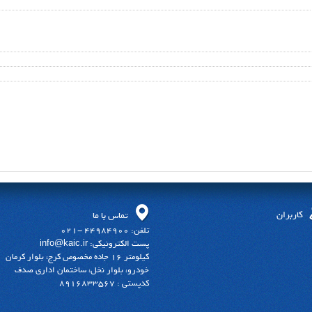
کاربران
تماس با ما
تلفن: 44984900 -021
پست الکترونیکی: info@kaic.ir
کیلومتر 16 جاده مخصوص کرج، بلوار کرمان
خودرو، بلوار نخل، ساختمان اداری صدف
کدپستی : 8916833567