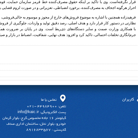
قرار نگرفته‌است. وی با تاکید بر اینکه حقوق مصرف‌کننده خط قرمز سازمان حمایت، قو
احراز هرگونه اجحاف به مصرف‌کننده، برخورد انضباطی، تعزیراتی و در صورت لزوم قضایی ب
فرهیدزاده همچنین با اشاره به موضوع فروش‌های خارج از مجوز و موسوم به خالی‌فروشی، گفت
نظارتی در دستور کار قرار دارد و هدف اصلی، رصد دقیق تولید و واردات، جلوگیری از فروش 
با همکاری وزارت صمت و سایر دستگاه‌های ذی‌ربط است. وی در پایان بر ضرورت همکا
جرم‌انگاری تخلفات احتمالی، تاکید کرد و افزود: هدف نهایی، شفافیت، انضباط در بازار و ص
کاربران
تماس با ما
تلفن: 44984900 -021
پست الکترونیکی: info@kaic.ir
کیلومتر 16 جاده مخصوص کرج، بلوار کرمان
خودرو، بلوار نخل، ساختمان اداری صدف
کدپستی : 8916833567