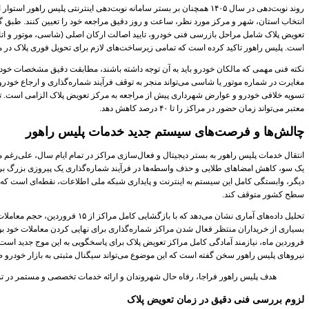
روند نوبت‌دهی در سال ۱۴۰۵ همچنان بر بستر سامانه نوبت‌دهی اینترنتی پلیس راهو
انتخاب استان، شهر و مرکز مورد نظر، ساعت و روز دقیق مراجعه خود را تعیین کنند. طبق گ
تعویض پلاک شامل مراحل بازرسی فنی خودرو، تایید اصالت ارکان اصلی (شاسی، موتور و اتا
است. پلیس راهور تاکید کرده است که تمامی زیرساخت‌های لازم برای تحویل فوری پلاک در 
نکته فنی مهمی که مالکان خودرو باید به آن توجه داشته باشند، مطابقت دقیق مشخصات خود
مغایرت در شماره موتور یا شاسی می‌تواند منجر به توقف فرآیند شماره‌گذاری و ارجاع خودرو
تسویه خلافی خودرو و عوارض شهرداری پیش از مراجعه به مرکز تعویض پلاک الزامی است. تس
معتبر می‌تواند زمان حضور در مراکز را تا ۴۰ درصد کاهش دهد.
چالش‌ها و فرصت‌های سیستم جدید خدمات پلیس راهور
انتقال خدمات پلیس راهور به بستر دیجیتال و فعال‌سازی مراکز در تمام ایام سال، علی‌رغم مزا
یک سو، کاهش امضاهای طلایی و حذف واسطه‌ها در فرآیند شماره‌گذاری یک پیروزی بزرگ 
دیگر، وابستگی کامل این سیستم به اینترنت و پایداری شبکه ملی اطلاعات، نقطه‌ای است که می
سطح کشور متوقف کند.
تحلیل داده‌های آماری نشان می‌دهد که با بازگش
بسیاری از خریداران منتظر فعال شدن مراکز شماره‌گذاری برای نهایی کردن معاملات خود بود
نیروهای پلیس راهور سخن گفته است که این موضوع می‌تواند سیگنال مثبتی به بازار خودرو ص
هدف پلیس راهور فراجا، رفاه حال شهروندان و ارائه خدمات تخصصی و مستمر در ت
لزوم بررسی فنی دقیق در زمان تعویض پلاک