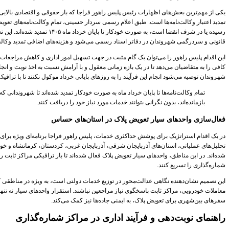
یکی از مهم‌ترین بخش‌های اظهارات رئیس پلیس راهور فراجا که بار حقوقی و اقتصادی بالایی
تمدید اعتبار وکالت‌نامه‌ها است. طبق اعلام رسمی سردار حسینی، تمام وکالت‌نامه‌های تعویض پل
رسیده یا در شرف انقضا است، به صورت خود
قانونی و سردرگمی شهروندان در دفاتر اسناد رسمی می‌شود و هزینه‌های اضافی تمدید وکالت
این اقدام پلیس راهور را می‌توان یک گام مثبت در جهت تسهیل امور اداری و کاهش مراجعا
کافی را به متقاضیان می‌دهد تا در یک بازه زمانی معقول و با آرامش نسبت به اخذ نوبت و انجام 
شهروندان توصیه می‌شود انجام این فرآیند را به روزهای پایانی خرداد موکول نکنند تا با ترافی
تمام وکالت‌نامه‌ها تا پایان خرداد ماه به صورت خودکار تمدید شده‌اند تا شهروندانی ک
بازمانده‌اند، بدون نگرانی بتوانند خدمات مورد نیاز خود را دریافت کنند.
فعال‌سازی واحدهای سیار تعویض پلاک در استان‌های حساس
در یک اقدام استراتژیک برای پوشش حداکثری خدمات، پلیس راهور فراجا برنامه‌ای ویژه بر
تحلیل‌های عملیاتی، استان‌های آذربایجان شرقی، آذربایجان غربی، کردستان، کرمانشاه و خو
شده‌اند. در این مناطق، واحدهای سیار تعویض پلاک فعال شده‌اند تا بار ترافیکی مراکز ثاب
شماره‌گذاری را تسریع کنند.
این تصمیم نشان‌دهنده نگاهی عدالت‌محور در توزیع خدمات دولتی است، به ویژه در مناطقی 
معاملات خودرویی، مراکز ثابت پاسخگوی نیاز مراجعین نباشند. استقرار واحدهای سیار نه تنها 
سفرهای بین‌شهری برای تعویض پلاک، به ایمنی جاده‌ها نیز کمک می‌کند.
راهنمای نوبت‌دهی و فرآیند اداری در مراکز شماره‌گذاری