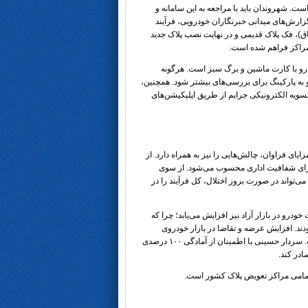
ر استوار است. شهروندان باید با مراجعه به این سامانه و
زارش‌های میدانی خبرنگاران خودرویی، فرآیند
ق)، فک پلاک قدیمی و در نهایت نصب پلاک جدید
مراکز فراهم شده است.
رو با کارت
ماشین
و برگ سبز است. هرگونه
 به پارکینگ برای بررسی‌های بیشتر شود. همچنین،
ویه الکترونیکی جرایم از طریق اپلیکیشن‌های
یای فراوان، چالش‌هایی را نیز به همراه دارد. از
برای شفافیت اداری محسوب می‌شود. از سوی
‌تواند در صورت بروز اختلال، کل فرآیند را در
ایی کامل مراکز از ۱۵ فروردین، حجم معاملات خودرو در بازار آزاد نیز افزایش می‌یابد؛ چرا که
ند. افزایش عرضه و تقاضا در بازار خودروی
فروردین ماه، نیازمند آمادگی کامل مراکز تعویض پلاک برای پاسخگویی به این موج جدید است. سردار حسینی با اطمینان از آمادگی ۱۰۰ درصدی
ادر کند.
مامی مراکز تعویض پلاک کشور است.