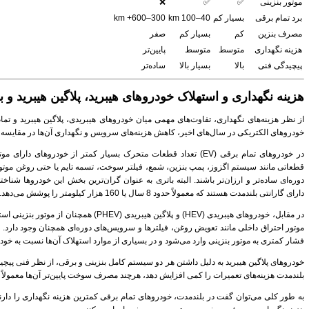
موتور بنزینی
✅
✅
❌
برد تمام برقی
بسیار کم
40–100 km
300–600+ km
مصرف بنزین
کم
بسیار کم
صفر
هزینه نگهداری
متوسط
متوسط
پایین‌تر
پیچیدگی فنی
بالا
بسیار بالا
ساده‌تر
هزینه نگهداری و استهلاک خودروهای هیبرید، پلاگین هیبرید و 
از نظر هزینه‌های نگهداری، تفاوت‌های مهمی میان خودروهای هیبریدی، پلاگین هیبرید و تما
خودروهای الکتریکی در سال‌های اخیر، کاهش هزینه‌های سرویس و نگهداری آن‌ها در مقایسه 
در خودروهای تمام برقی (EV) تعداد قطعات متحرک بسیار کمتر از خودروها
قطعاتی مانند سیستم اگزوز، پمپ بنزین، شمع، فیلتر سوخت، تسمه تایم یا حتی روغن مو
دوره‌ای ساده‌تر و ارزان‌تر باشند. البته باتری به عنوان گران‌ترین بخش این خودروها شناخ
دارای گارانتی بلندمدت هستند که معمولاً حدود 8 سال یا 160 هزار کیلومتر را پوشش می‌دهد.
در مقابل، خودروهای هیبریدی (HEV) و پلاگین هیبرید
موتور احتراق داخلی مانند تعویض روغن، فیلترها و سرویس‌های دوره‌ای همچنان وجود دارد. ب
فشار کمتری به موتور بنزینی وارد می‌شود و در بسیاری از موارد استهلاک آن‌ها نسبت به خ
خودروهای پلاگین هیبرید به دلیل داشتن هر دو سیستم کامل بنزینی و برقی، از نظر فنی پیچیده‌
بلندمدت هزینه‌های تعمیرات را کمی افزایش دهد، هرچند مصرف سوخت پایین‌تر آن‌ها معمولاً ب
به طور کلی می‌توان گفت در بلندمدت، خودروهای تمام برقی کمترین هزینه نگهداری را دارن