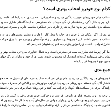
هزینه نگهداری، مصرف سوخت و دسترسی به سوخت ایجاد می‌کنند.
کدام نوع خودرو انتخاب بهتری است؟
انتخاب میان خودروهای هیبرید،
پلاگین هیبرید
و تمام برقی تا حد زیادی به شرایط استفاده، 
دارد. برای مثال اگر در منطقه‌ای زندگی می‌کنید که دسترسی به ایستگاه‌های شارژ محدود
منطقی‌تری باشند، زیرا بدون نیاز به شارژ خارجی نیز عملکرد مناسبی دارند و مصرف سوخت
در مقابل، اگر امکان شارژ خودرو در خانه یا محل کار را دارید و بیشتر مسیرهای روزانه ش
انتخاب مناسبی باشند. این خودروها در بسیاری از رفت‌وآمدهای روزمره تنها با برق حرکت 
شارژ نخواهید داشت، زیرا موتور بنزینی به عنوان پشتیبان عمل می‌کند.
اما اگر زیرساخت شارژ مناسب در دسترس است و به دنبال فناوری مدرن‌تر، شتاب بهتر و ه
تمام برقی می‌توانند گزینه‌ای آینده‌نگرانه محسوب شوند. بسیاری از خودروسازان بزرگ جهان 
همین نوع خودروها قرار داده‌اند.
جمع‌بندی
خودروهای هیبرید، پلاگین هیبرید و تمام برقی هر کدام نماینده مرحله‌ای از تحول صن
کاهش آلایندگی هستند. خودروهای هیبریدی با ترکیب موتور بنزینی و الکتریکی مصرف سوخت 
رانندگی برقی در مسافت‌های کوتاه را فراهم می‌کنند و خودروهای تمام برقی نیز بدون است
با توجه به روند توسعه فناوری باتری، افزایش برد حرکتی خودروهای برقی و گسترش زیر
می‌شود سهم خودروهای تمام برقی در بازار جهانی در سال‌های آینده به شکل قابل توجهی افزا
فناوری همچنان جایگاه مشخصی در بازار دارند و انتخاب نهایی باید بر اساس نیازها، شرایط ز