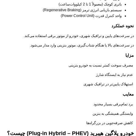
باتری کوچک (معمولاً 1 تا 2 کیلووات‌ساعت)
سیستم بازیابی انرژی ترمز (Regenerative Braking)
واحد کنترل قدرت (Power Control Unit)
نحوه عملکرد
در سرعت‌های پایین و ترافیک شهری، خودرو از موتور برقی استفاده می‌کند.
در سرعت‌های بالا یا هنگام شتاب‌گیری، موتور بنزینی وارد مدار می‌شود.
مزایا
مصرف سوخت کمتر نسبت به خودرو بنزینی
عدم نیاز به ایستگاه شارژ
استهلاک پایین‌تر در ترافیک شهری
معایب
برد تمام‌برقی بسیار محدود
وابستگی همیشگی به بنزین
کاهش صرفه‌جویی در بزرگراه‌ها
خودرو پلاگین هیبرید (Plug-in Hybrid – PHEV) چیست؟