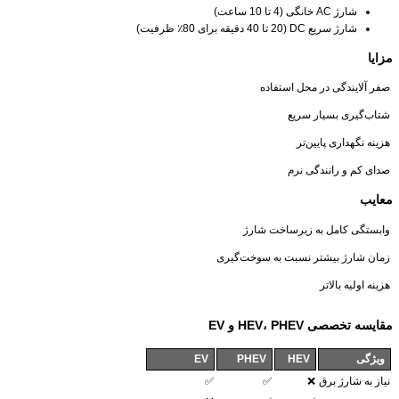
شارژ AC خانگی (4 تا 10 ساعت)
شارژ سریع DC (20 تا 40 دقیقه برای 80٪ ظرفیت)
مزایا
صفر آلایندگی در محل استفاده
شتاب‌گیری بسیار سریع
هزینه نگهداری پایین‌تر
صدای کم و رانندگی نرم
معایب
وابستگی کامل به زیرساخت شارژ
زمان شارژ بیشتر نسبت به سوخت‌گیری
هزینه اولیه بالاتر
مقایسه تخصصی HEV، PHEV و EV
ویژگی
HEV
PHEV
EV
نیاز به شارژ برق
❌
✅
✅