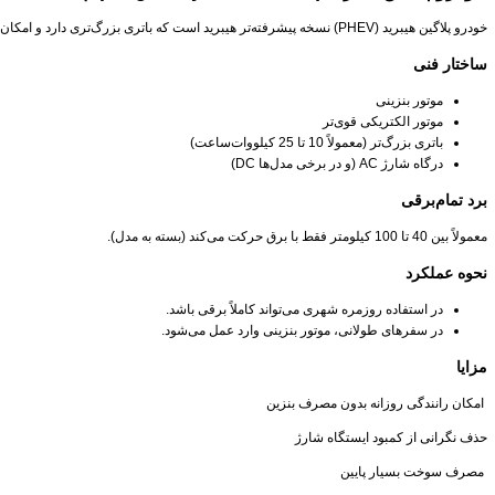
خودرو پلاگین هیبرید (PHEV) نسخه پیشرفته‌تر هیبرید است که باتری بزرگ‌تری دارد و امکان شارژ مستقیم از برق شهری را فراهم می‌کند.
ساختار فنی
موتور بنزینی
موتور الکتریکی قوی‌تر
باتری بزرگ‌تر (معمولاً 10 تا 25 کیلووات‌ساعت)
درگاه شارژ AC (و در برخی مدل‌ها DC)
برد تمام‌برقی
معمولاً بین 40 تا 100 کیلومتر فقط با برق حرکت می‌کند (بسته به مدل).
نحوه عملکرد
در استفاده روزمره شهری می‌تواند کاملاً برقی باشد.
در سفرهای طولانی، موتور بنزینی وارد عمل می‌شود.
مزایا
امکان رانندگی روزانه بدون مصرف بنزین
حذف نگرانی از کمبود ایستگاه شارژ
مصرف سوخت بسیار پایین