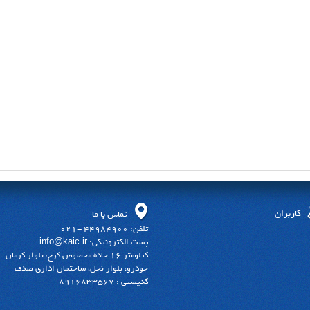
کاربران
تماس با ما
تلفن: 44984900 -021
پست الکترونیکی: info@kaic.ir
کیلومتر 16 جاده مخصوص کرج، بلوار کرمان
خودرو، بلوار نخل، ساختمان اداری صدف
کدپستی : 8916833567