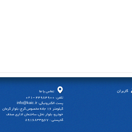
کاربران
تماس با ما
تلفن: 44984900 -021
پست الکترونیکی: info@kaic.ir
کیلومتر 16 جاده مخصوص کرج، بلوار کرمان
خودرو، بلوار نخل، ساختمان اداری صدف
کدپستی : 8916833567